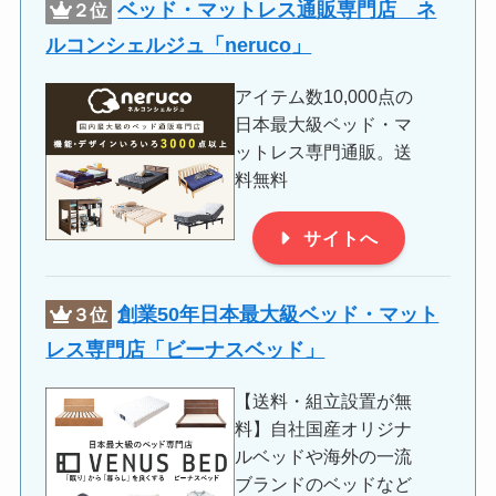
ベッド・マットレス通販専門店 ネ
２位
ルコンシェルジュ「
neruco
」
アイテム数10,000点の
日本最大級ベッド・マ
ットレス専門通販。送
料無料
サイトへ
創業50年日本最大級ベッド・マット
３位
レス専門店「ビーナスベッド」
【送料・組立設置が無
料】自社国産オリジナ
ルベッドや海外の一流
ブランドのベッドなど