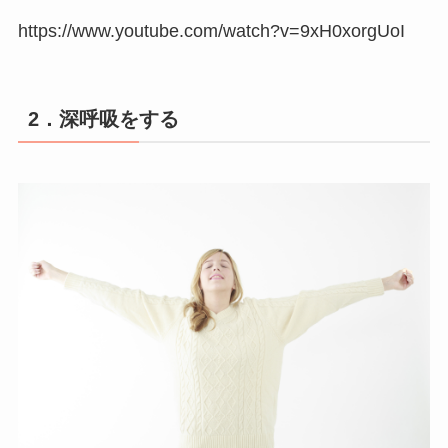
https://www.youtube.com/watch?v=9xH0xorgUoI
2．深呼吸をする