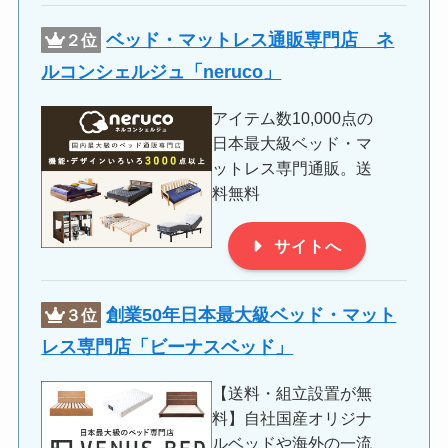
ベッド・マットレス通販専門店 ネ
２位
ルコンシェルジュ「
neruco
」
アイテム数10,000点の
日本最大級ベッド・マ
ットレス専門通販。送
料無料
サイトへ
創業50年日本最大級ベッド・マット
３位
レス専門店「ビーナスベッド」
【送料・組立設置が無
料】自社国産オリジナ
ルベッドや海外の一流