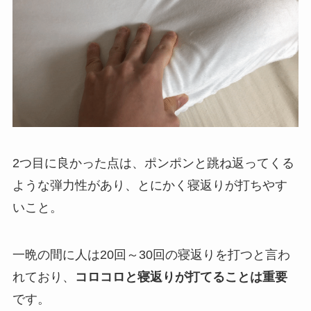
2
つ目に良かった点は、ポンポンと跳ね返ってくる
ような弾力性があり、とにかく寝返りが打ちやす
いこと。
一晩の間に人は
20
回～
30
回の寝返りを打つと言わ
れており、
コロコロと寝返りが打てることは重要
です。