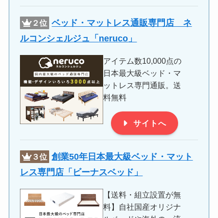
ベッド・マットレス通販専門店 ネ
２位
ルコンシェルジュ「
neruco
」
アイテム数10,000点の
日本最大級ベッド・マ
ットレス専門通販。送
料無料
サイトへ
創業50年日本最大級ベッド・マット
３位
レス専門店「ビーナスベッド」
【送料・組立設置が無
料】自社国産オリジナ