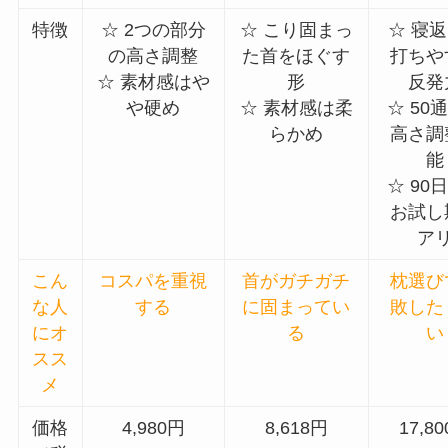
特徴
☆ 2つの部分
☆ こり固まっ
☆ 寝
の高さ調整
た首をほぐす
打ちや
☆ 素材感はや
形
反発
や硬め
☆ 素材感は柔
☆ 50
らかめ
高さ調
能
☆ 90
お試し
ア
こん
コスパを重視
首がガチガチ
枕選び
な人
する
に固まってい
敗した
にオ
る
い
スス
メ
価格
4,980円
8,618円
17,8