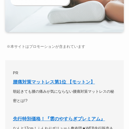
※本サイトはプロモーションが含まれています
PR
腰痛対策マットレス第1位 【モットン】
朝起きても腰の痛みが気にならない腰痛対策マットレスの秘
密とは!?
先行特別価格！『雲のやすらぎプレミアム』
なんと17cm！ふんわりボリューム敷布団★WEB先行販売＆