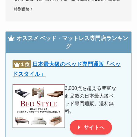
特別価格！
オススメ
ベッド
・
マットレス専門店ランキン
グ
日本最大級のベッド専門通販「ベッ
１位
ドスタイル」
3,000点を超える豊富な
商品数の日本最大級ベ
ッド専門通販。送料無
料。
サイトへ