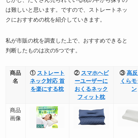
は難しいと思います。ですので、ストレートネッ
クにおすすめの枕を紹介していきます。
私が市販の枕を調査した上で、おすすめできると
判断したものは次の5つです。
商品
①
ストレート
②
スマホヘビ
③
高反
名
ネック対応 首
ーユーザーに
くらモ
を楽にする枕
おくるネック
ン
フィット枕
商品
画像