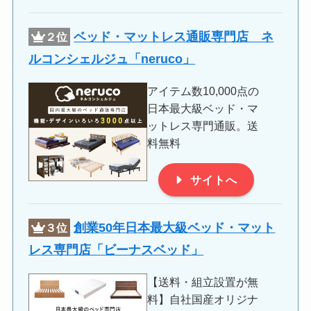
ベッド・マットレス通販専門店 ネ
２位
ルコンシェルジュ「
neruco
」
アイテム数10,000点の
日本最大級ベッド・マ
ットレス専門通販。送
料無料
サイトへ
創業50年日本最大級ベッド・マット
３位
レス専門店「ビーナスベッド」
【送料・組立設置が無
料】自社国産オリジナ