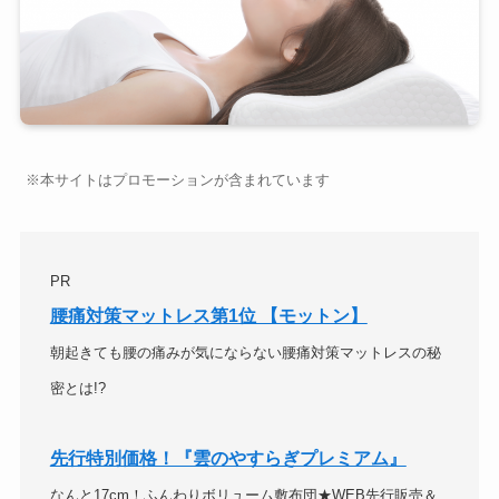
※本サイトはプロモーションが含まれています
PR
腰痛対策マットレス第1位 【モットン】
朝起きても腰の痛みが気にならない腰痛対策マットレスの秘
密とは!?
先行特別価格！『雲のやすらぎプレミアム』
なんと17cm！ふんわりボリューム敷布団★WEB先行販売＆