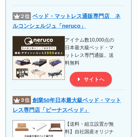
ベッド・マットレス通販専門店 ネ
２位
ルコンシェルジュ「
neruco
」
アイテム数10,000点の
日本最大級ベッド・マ
ットレス専門通販。送
料無料
サイトへ
創業50年日本最大級ベッド・マット
３位
レス専門店「ビーナスベッド」
【送料・組立設置が無
料】自社国産オリジナ