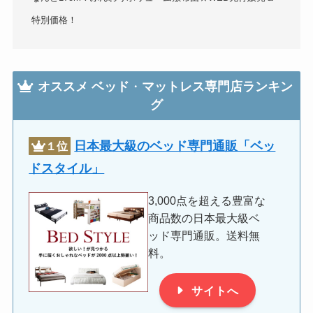
特別価格！
オススメ
ベッド
・
マットレス専門店ランキン
グ
日本最大級のベッド専門通販「ベッ
１位
ドスタイル」
3,000点を超える豊富な
商品数の日本最大級ベ
ッド専門通販。送料無
料。
サイトへ