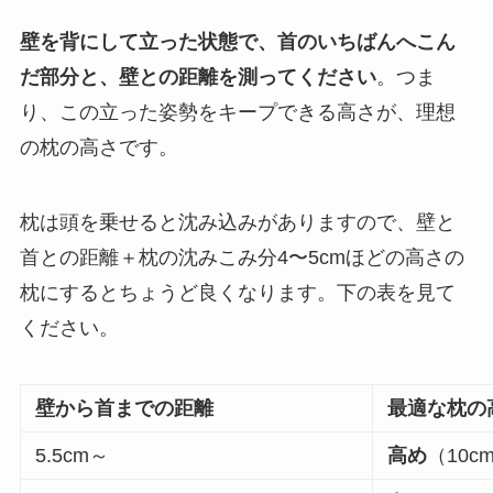
壁を背にして立った状態で、首のいちばんへこん
だ部分と、壁との距離を測ってください
。つま
り、この立った姿勢をキープできる高さが、理想
の枕の高さです。
枕は頭を乗せると沈み込みがありますので、壁と
首との距離＋枕の沈みこみ分4〜5
cm
ほどの高さの
枕にするとちょうど良くなります。下の表を見て
ください。
壁から首までの距離
最適な枕の
5.5cm～
高め
（10c