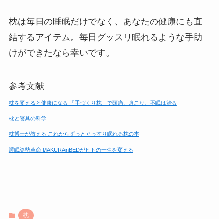
枕は毎日の睡眠だけでなく、あなたの健康にも直
結するアイテム。毎日グッスリ眠れるような手助
けができたなら幸いです。
参考文献
枕を変えると健康になる 「手づくり枕」で頭痛、肩こり、不眠は治る
枕と寝具の科学
枕博士が教える これからずっとぐっすり眠れる枕の本
睡眠姿勢革命 MAKURAinBEDがヒトの一生を変える
枕