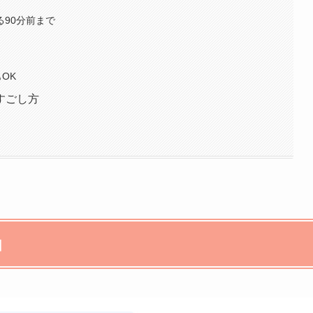
る90分前まで
OK
すごし方
由