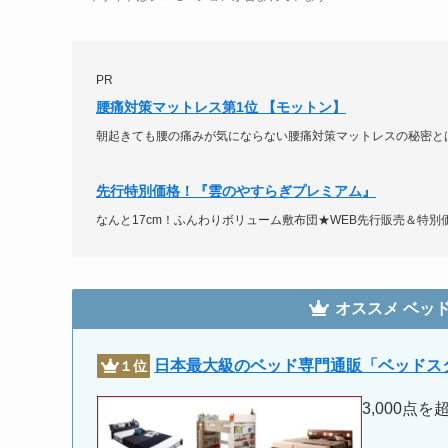
PR
腰痛対策マットレス第1位 【モットン】
朝起きても腰の痛みが気にならない腰痛対策マットレスの秘密とは
先行特別価格！『雲のやすらぎプレミアム』
なんと17cm！ふんわりボリューム敷布団★WEB先行販売＆特別
オススメ
ベッ
日本最大級のベッド専門通販「ベッドス
１位
3,000