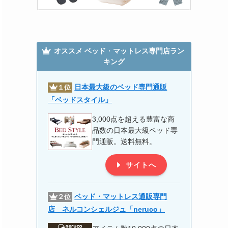
オススメ
ベッド
・
マットレス専門店ラン
キング
日本最大級のベッド専門通販
１位
「ベッドスタイル」
3,000点を超える豊富な商
品数の日本最大級ベッド専
門通販。送料無料。
サイトへ
ベッド・マットレス通販専門
２位
店 ネルコンシェルジュ「
neruco
」