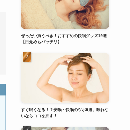
ぜったい買うべき！おすすめの快眠グッズ19選
【目覚めもバッチリ】
すぐ眠くなる！？安眠・快眠のツボ9選。眠れな
いならココを押す！