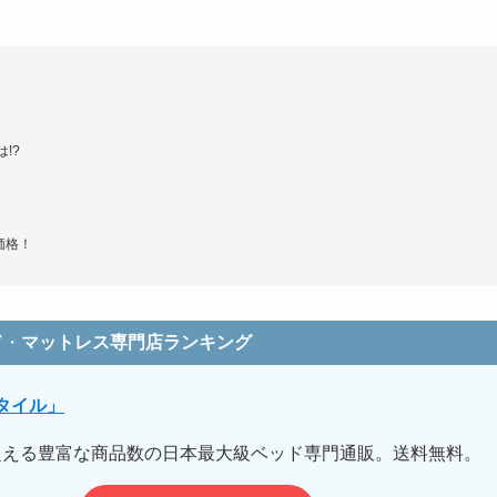
!?
価格！
ド
・
マットレス専門店ランキング
タイル」
点を超える豊富な商品数の日本最大級ベッド専門通販。送料無料。