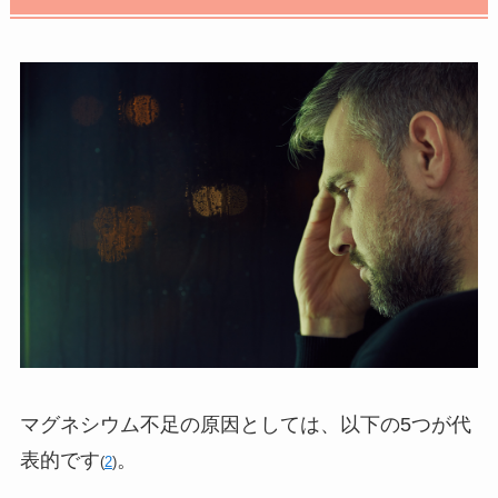
マグネシウム不足の原因としては、以下の5つが代
表的です
。
(
2
)