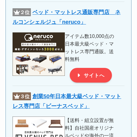
ベッド・マットレス通販専門店 ネ
２位
ルコンシェルジュ「
neruco
」
アイテム数10,000点の
日本最大級ベッド・マ
ットレス専門通販。送
料無料
サイトへ
創業50年日本最大級ベッド・マット
３位
レス専門店「ビーナスベッド」
【送料・組立設置が無
料】自社国産オリジナ
ルベッドや海外の一流