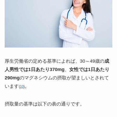
厚生労働省の定める基準によれば、
30
～
49
歳の
成
人男性では
1
日あたり
370mg
、
女性では
1
日あたり
290mg
のマグネシウムの摂取が望ましいとされて
います
。
(
10
)
摂取量の基準は以下の表の通りです。