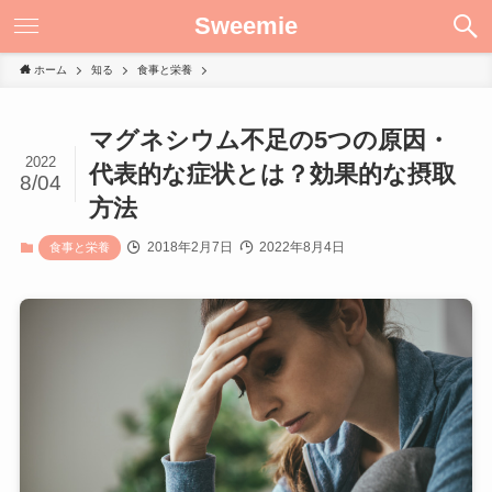
Sweemie
ホーム
知る
食事と栄養
マグネシウム不足の5つの原因・
2022
代表的な症状とは？効果的な摂取
8/04
方法
2018年2月7日
2022年8月4日
食事と栄養