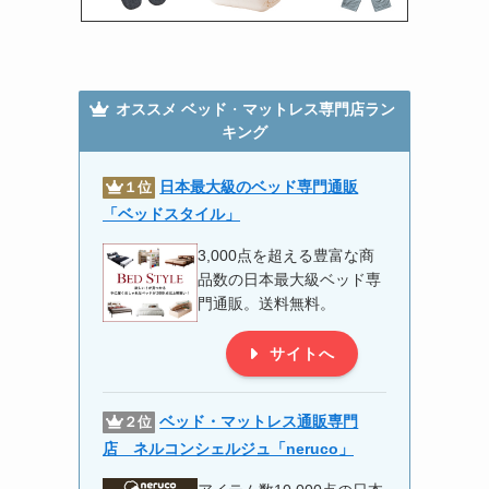
オススメ
ベッド
・
マットレス専門店ラン
キング
日本最大級のベッド専門通販
１位
「ベッドスタイル」
3,000点を超える豊富な商
品数の日本最大級ベッド専
門通販。送料無料。
サイトへ
ベッド・マットレス通販専門
２位
店 ネルコンシェルジュ「
neruco
」