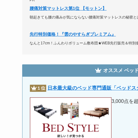
PR
腰痛対策マットレス第1位 【モットン】
朝起きても腰の痛みが気にならない腰痛対策マットレスの秘密とは
先行特別価格！『雲のやすらぎプレミアム』
なんと17cm！ふんわりボリューム敷布団★WEB先行販売＆特別
オススメ
ベッ
日本最大級のベッド専門通販「ベッドス
１位
3,000