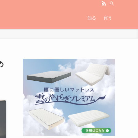
知る
買う
め