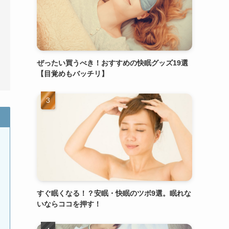
ぜったい買うべき！おすすめの快眠グッズ19選
【目覚めもバッチリ】
すぐ眠くなる！？安眠・快眠のツボ9選。眠れな
いならココを押す！