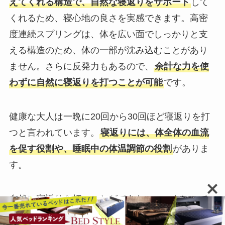
えてくれる構造で、自然な寝返りをサポート
して
くれるため、寝心地の良さを実感できます。高密
度連続スプリングは、体を広い面でしっかりと支
える構造のため、体の一部が沈み込むことがあり
ません。さらに反発力もあるので、
余計な力を使
わずに自然に寝返りを打つことが可能
です。
健康な大人は一晩に20回から30回ほど寝返りを打
つと言われています。
寝返りには、体全体の血流
を促す役割や、睡眠中の体温調節の役割
がありま
す。
自然に寝返りを打つことができないマットレスで
眠ると疲れが残りやすくなり、寝起きの怠惰感に