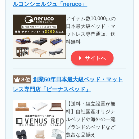
ルコンシェルジュ「
neruco
」
アイテム数10,000点の
日本最大級ベッド・マ
ットレス専門通販。送
料無料
サイトへ
創業50年日本最大級ベッド・マット
３位
レス専門店「ビーナスベッド」
【送料・組立設置が無
料】自社国産オリジナ
ルベッドや海外の一流
ブランドのベッドなど
豊富な品揃え