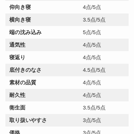
仰向き寝
4点/5点
横向き寝
3.5点/5点
端の沈み込み
5点/5点
通気性
4点/5点
寝返り
4点/5点
底付きのなさ
4.5点/5点
素材の品質
4点/5点
耐久性
4点/5点
衛生面
3.5点/5点
取り扱いやすさ
3点/5点
価格
3点/5点