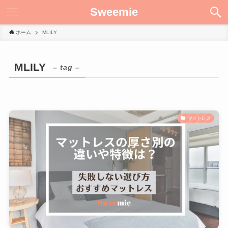
Sweemie
ホーム
MLILY
MLILY
– tag –
マットレス