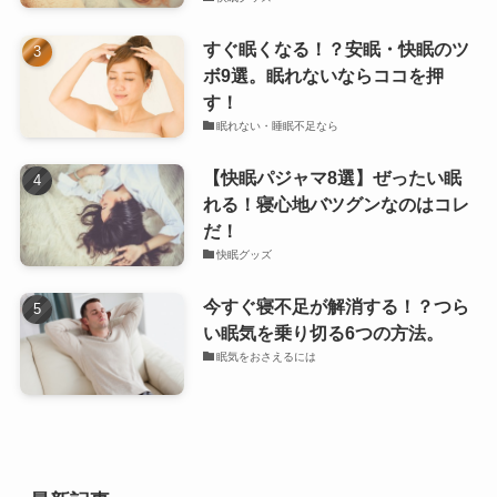
すぐ眠くなる！？安眠・快眠のツ
ボ9選。眠れないならココを押
す！
眠れない・睡眠不足なら
【快眠パジャマ8選】ぜったい眠
れる！寝心地バツグンなのはコレ
だ！
快眠グッズ
今すぐ寝不足が解消する！？つら
い眠気を乗り切る6つの方法。
眠気をおさえるには