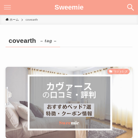
Sweemie
ホーム
covearth
covearth
– tag –
マットレス