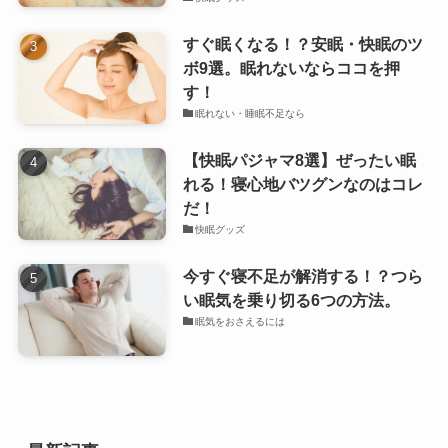
すぐ眠くなる！？安眠・快眠のツ
ボ9選。眠れないならココを押
す！
眠れない・睡眠不足なら
【快眠パジャマ8選】ぜったい眠
れる！寝心地バツグンなのはコレ
だ！
快眠グッズ
今すぐ寝不足が解消する！？つら
い眠気を乗り切る6つの方法。
眠気をおさえるには