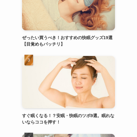
ぜったい買うべき！おすすめの快眠グッズ19選
【目覚めもバッチリ】
すぐ眠くなる！？安眠・快眠のツボ9選。眠れな
いならココを押す！