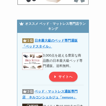
オススメ
ベッド
・
マットレス専門店ラン
キング
日本最大級のベッド専門通販
１位
「ベッドスタイル」
3,000点を超える豊富な商
品数の日本最大級ベッド専
門通販。送料無料。
サイトへ
ベッド・マットレス通販専門
２位
店 ネルコンシェルジュ「
neruco
」