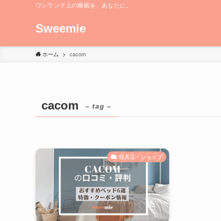
ワンランク上の睡眠を、あなたに。
Sweemie
ホーム
cacom
cacom
– tag –
寝具店・ショップ