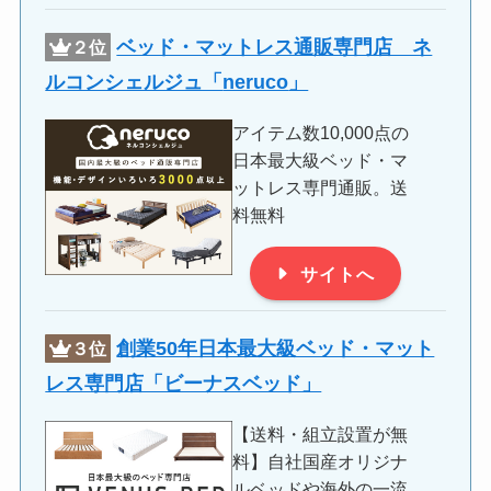
ベッド・マットレス通販専門店 ネ
２位
ルコンシェルジュ「
neruco
」
アイテム数10,000点の
日本最大級ベッド・マ
ットレス専門通販。送
料無料
サイトへ
創業50年日本最大級ベッド・マット
３位
レス専門店「ビーナスベッド」
【送料・組立設置が無
料】自社国産オリジナ
ルベッドや海外の一流