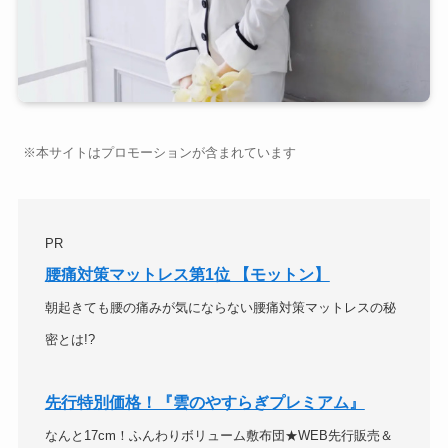
※本サイトはプロモーションが含まれています
PR
腰痛対策マットレス第1位 【モットン】
朝起きても腰の痛みが気にならない腰痛対策マットレスの秘
密とは!?
先行特別価格！『雲のやすらぎプレミアム』
なんと17cm！ふんわりボリューム敷布団★WEB先行販売＆