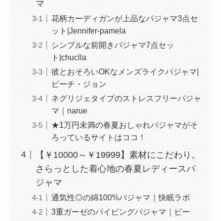
マ
花柄カーディガンが上品なパジャマ3点セ
ット|Jennifer-pamela
シンプルな前開きパジャマ7点セッ
ト|chuclla
彼とおそろいOKなメンズライクパジャマ|
ピーチ・ジョン
ネグリジェタイプのストレスフリーパジャ
マ｜narue
★1万円未満の春夏おしゃれパジャマがそ
ろっているサイトはココ！
【￥10000～￥19999】素材にこだわり。
さらっとした着心地の春夏レディースパ
ジャマ
通気性◎の綿100%パジャマ｜快眠ラボ
3重ガーゼのパイピングパジャマ｜ピー